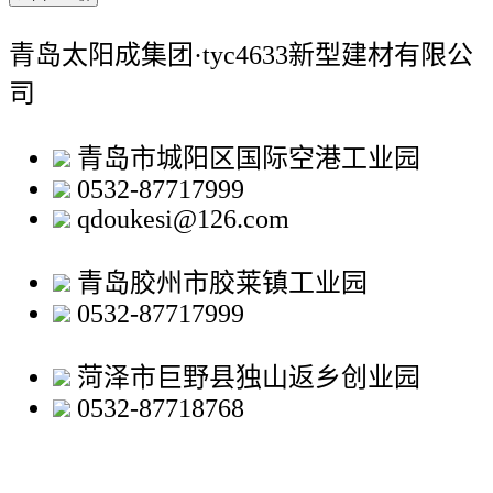
青岛太阳成集团·tyc4633新型建材有限公
司
青岛市城阳区国际空港工业园
0532-87717999
qdoukesi@126.com
青岛胶州市胶莱镇工业园
0532-87717999
菏泽市巨野县独山返乡创业园
0532-87718768