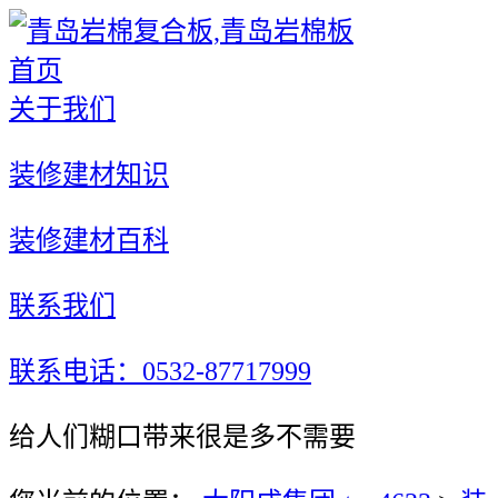
首页
关于我们
装修建材知识
装修建材百科
联系我们
联系电话：0532-87717999
给人们糊口带来很是多不需要