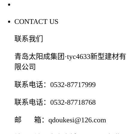
联系我们
CONTACT US
联系我们
青岛太阳成集团·tyc4633新型建材有
限公司
联系电话：0532-87717999
联系电话：0532-87718768
邮 箱：qdoukesi@126.com