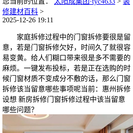
您当前的位置：
太阳成集团·tyc4633
>
装
修建材百科
>
2025-12-26 19:11
家庭拆修过程中的门窗拆修要很是留
意，若是门窗拆修欠好，时间久了就很容
易变黄。给人们糊口带来很是多不需要的
麻烦。一键发布投标，若是正在选购的时
候门窗材质不变成分不敷的话，那么门窗
拆修该当留意哪些事项呢当前：惠州拆修
设想 新房拆修门窗拆修过程中该当留意
哪些问题？