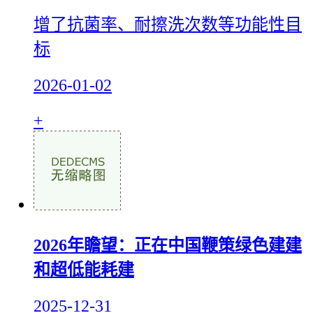
增了抗菌率、耐擦洗次数等功能性目
标
2026-01-02
+
2026年瞻望：正在中国鞭策绿色建建
和超低能耗建
2025-12-31