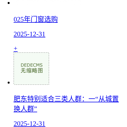
025年门窗选购
2025-12-31
+
肥东特别适合三类人群：一“从城置
换人群”
2025-12-31